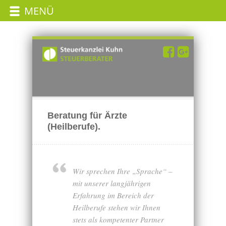
MENÜ
Beratung für Ärzte
(Heilberufe).
Wir sprechen Ihre „Sprache“ –
mit unserer langjährigen
Erfahrung im Bereich der
Heilberufe stehen wir Ihnen
stets als kompetenter Partner