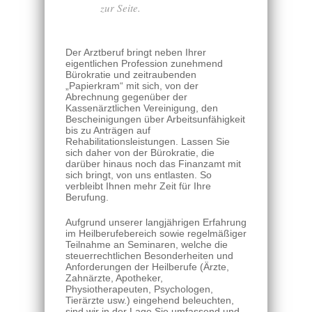
zur Seite.
Der Arztberuf bringt neben Ihrer
eigentlichen Profession zunehmend
Bürokratie und zeitraubenden
„Papierkram“ mit sich, von der
Abrechnung gegenüber der
Kassenärztlichen Vereinigung, den
Bescheinigungen über Arbeitsunfähigkeit
bis zu Anträgen auf
Rehabilitationsleistungen. Lassen Sie
sich daher von der Bürokratie, die
darüber hinaus noch das Finanzamt mit
sich bringt, von uns entlasten. So
verbleibt Ihnen mehr Zeit für Ihre
Berufung.
Aufgrund unserer langjährigen Erfahrung
im Heilberufebereich sowie regelmäßiger
Teilnahme an Seminaren, welche die
steuerrechtlichen Besonderheiten und
Anforderungen der Heilberufe (Ärzte,
Zahnärzte, Apotheker,
Physiotherapeuten, Psychologen,
Tierärzte usw.) eingehend beleuchten,
sind wir in der Lage Sie umfassend und