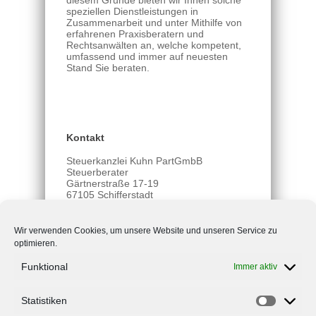
diesem Grunde bieten wir Ihnen solche
speziellen Dienstleistungen in
Zusammenarbeit und unter Mithilfe von
erfahrenen Praxisberatern und
Rechtsanwälten an, welche kompetent,
umfassend und immer auf neuesten
Stand Sie beraten.
Kontakt
Steuerkanzlei Kuhn PartGmbB
Steuerberater
Gärtnerstraße 17-19
67105 Schifferstadt
Telefon: +49 6235 7061
Fax: +49 6235 2086
Wir verwenden Cookies, um unsere Website und unseren Service zu
optimieren.
info@steuerkanzlei-kuhn.de
Funktional
Immer aktiv
Rufen Sie uns an oder schreiben
Sie uns! Wir beraten Sie gerne!
Statistiken