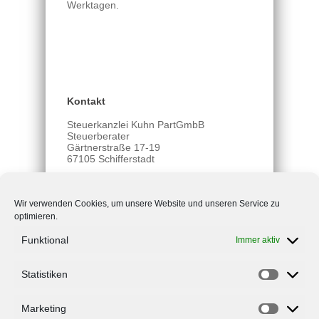
Werktagen.
Kontakt
Steuerkanzlei Kuhn PartGmbB
Steuerberater
Gärtnerstraße 17-19
67105 Schifferstadt
Telefon: +49 6235 7061
Fax: +49 6235 2086
Wir verwenden Cookies, um unsere Website und unseren Service zu
info@steuerkanzlei-kuhn.de
optimieren.
Rufen Sie uns an oder schreiben
Funktional
Immer aktiv
Sie uns! Wir beraten Sie gerne!
Statistiken
Unsere Geschäftszeiten
Marketing
Montag bis Donnerstag 7:30-