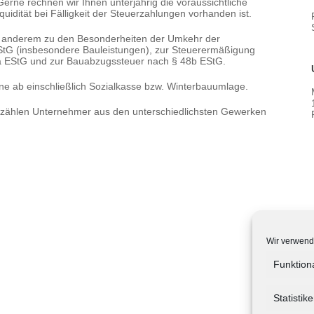
 Gerne rechnen wir Ihnen unterjährig die voraussichtliche
uidität bei Fälligkeit der Steuerzahlungen vorhanden ist.
er anderem zu den Besonderheiten der Umkehr der
StG (insbesondere Bauleistungen), zur Steuerermäßigung
a EStG und zur Bauabzugssteuer nach § 48b EStG.
ne ab einschließlich Sozialkasse bzw. Winterbauumlage.
zählen Unternehmer aus den unterschiedlichsten Gewerken
Wir verwend
Funktion
Statistik