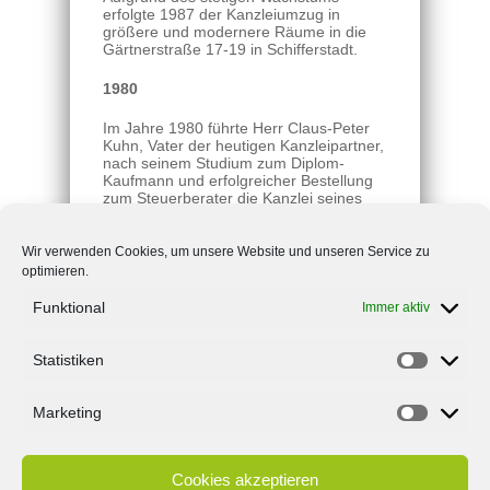
erfolgte 1987 der Kanzleiumzug in
größere und modernere Räume in die
Gärtnerstraße 17-19 in Schifferstadt.
1980
Im Jahre 1980 führte Herr Claus-Peter
Kuhn, Vater der heutigen Kanzleipartner,
nach seinem Studium zum Diplom-
Kaufmann und erfolgreicher Bestellung
zum Steuerberater die Kanzlei seines
Vaters fort.
Wir verwenden Cookies, um unsere Website und unseren Service zu
1970
optimieren.
Die Kanzlei wurde 1970 von Herrn
Funktional
Immer aktiv
Steuerberater Paul Kuhn, dem
Großvater der heutigen Kanzleipartner,
gegründet.
Statistiken
Die Kanzleiräume befanden sich
seinerzeit noch in der Bleichstraße 40 in
Marketing
Schifferstadt.
Cookies akzeptieren